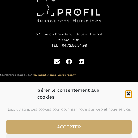
57 Rue du Président Edouard Herriot
69002 LYON
TÉL : 04.72.56.24.99
Maintenance réalisée par
ma-maintenance-wordpress.fr
Gérer le consentement aux
cookies
Nos expertises
Nous utilisons des cookies pour optimiser notre site web et notre service.
Nos réalisations
Le Cabinet
Espace candidats
ACCEPTER
Contact