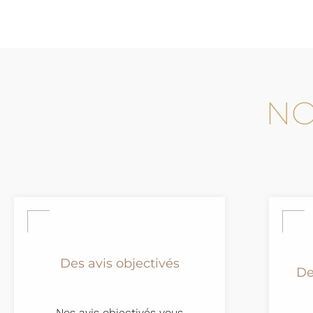
NO
Des avis objectivés
De
Nos avis objectivés vous