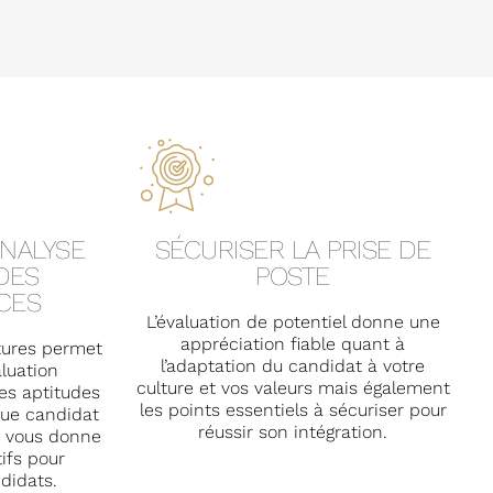
ANALYSE
SÉCURISER LA PRISE DE
DES
POSTE
CES
L’évaluation de potentiel donne une
appréciation fiable quant à
tures permet
l’adaptation du candidat à votre
aluation
culture et vos valeurs mais également
es aptitudes
les points essentiels à sécuriser pour
que candidat
réussir son intégration.
et vous donne
ifs pour
didats.