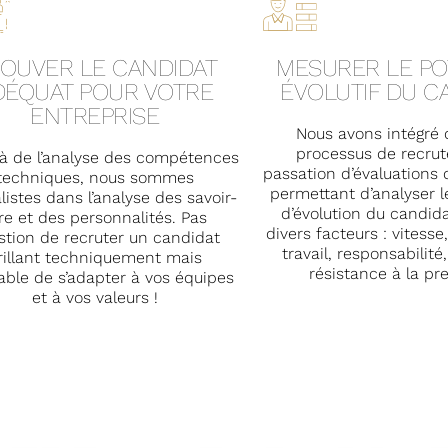
OUVER LE CANDIDAT
MESURER LE PO
DÉQUAT POUR VOTRE
ÉVOLUTIF DU C
ENTREPRISE
Nous avons intégré
processus de recru
là
de l’analyse des compétences
passation d’évaluations 
techniques, nous sommes
permettant d’analyser l
listes dans l’analyse des savoir-
d’évolution du candida
re et des personnalités. Pas
divers facteurs : vitess
stion de recruter un candidat
travail, responsabilité,
rillant techniquement mais
résistance à la pr
able de s’adapter à vos équipes
et à vos valeurs !