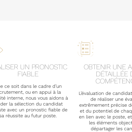
LISER UN PRONOSTIC
OBTENIR UNE 
FIABLE
DÉTAILLÉE 
COMPÉTEN
e ce soit dans le cadre d’un
crutement, ou en appui à la
L’évaluation de candida
ité interne, nous vous aidons à
de réaliser une év
ider la sélection du candidat
extrêmement précise d
iste avec un pronostic fiable de
et du potentiel de cha
sa réussite au futur poste.
en lien avec le poste, 
les éléments object
départager les can