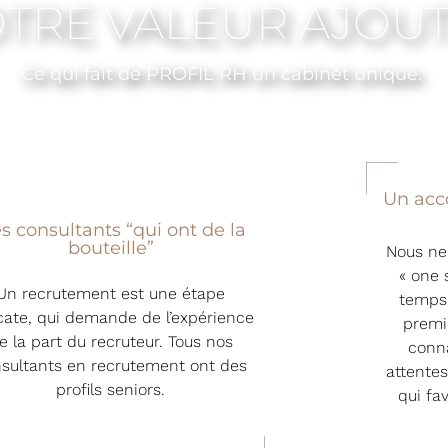
TRE VALEUR AJOU
Ce qui fait de PROFIL RH un cabinet unique.
Un acc
s consultants “qui ont de la
bouteille”
Nous ne
«
one
Un recrutement est une étape
temps 
cate, qui demande de l’expérience
premi
e la part du recruteur. Tous nos
conna
sultants en recrutement ont des
attentes
profils seniors.
qui fa