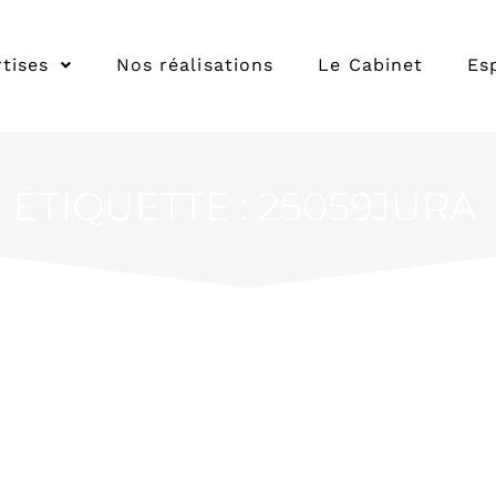
tises
Nos réalisations
Le Cabinet
Es
ÉTIQUETTE : 25059JURA